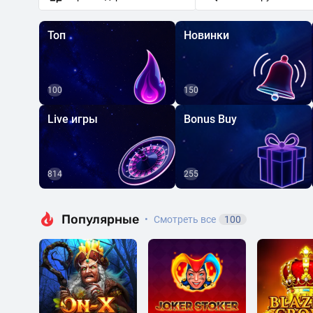
Топ
Новинки
100
150
Live игры
Bonus Buy
814
255
Популярные
•
Смотреть все
100