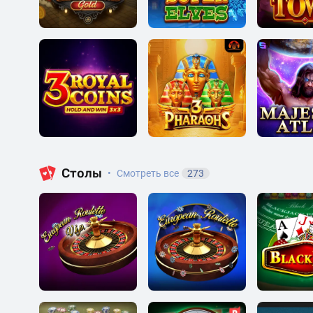
Столы
•
Смотреть все
273