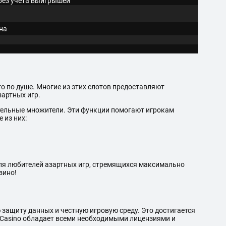
без учета выигрышей
на
о по душе. Многие из этих слотов предоставляют
артных игр.
тельные множители. Эти функции помогают игрокам
 из них:
я любителей азартных игр, стремящихся максимально
зино!
защиту данных и честную игровую среду. Это достигается
Casino обладает всеми необходимыми лицензиями и