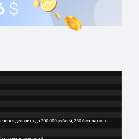
6
$
ервого депозита до 200 000 рублей, 250 бесплатных