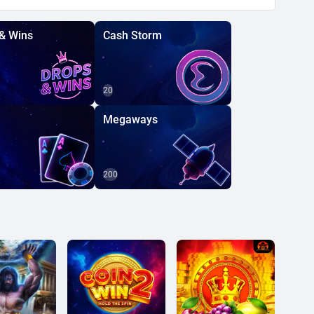
& Wins
Cash Storm
20
ы
Megaways
200