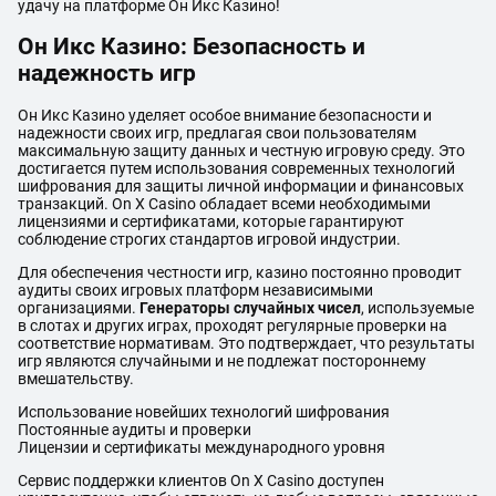
удачу на платформе Он Икс Казино!
Он Икс Казино: Безопасность и
надежность игр
Он Икс Казино уделяет особое внимание безопасности и
надежности своих игр, предлагая свои пользователям
максимальную защиту данных и честную игровую среду. Это
достигается путем использования современных технологий
шифрования для защиты личной информации и финансовых
транзакций. On X Casino обладает всеми необходимыми
лицензиями и сертификатами, которые гарантируют
соблюдение строгих стандартов игровой индустрии.
Для обеспечения честности игр, казино постоянно проводит
аудиты своих игровых платформ независимыми
организациями.
Генераторы случайных чисел
, используемые
в слотах и других играх, проходят регулярные проверки на
соответствие нормативам. Это подтверждает, что результаты
игр являются случайными и не подлежат постороннему
вмешательству.
Использование новейших технологий шифрования
Постоянные аудиты и проверки
Лицензии и сертификаты международного уровня
Сервис поддержки клиентов On X Casino доступен