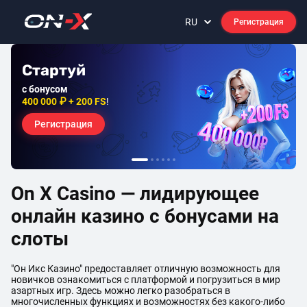
RU
Регистрация
Стартуй
с бонусом
400 000 ₽ + 200 FS
!
Регистрация
On X Casino — лидирующее
онлайн казино с бонусами на
слоты
"Он Икс Казино" предоставляет отличную возможность для
новичков ознакомиться с платформой и погрузиться в мир
азартных игр. Здесь можно легко разобраться в
многочисленных функциях и возможностях без какого-либо