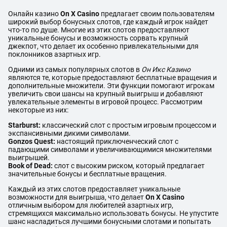
Онлайн казино
On X Casino
предлагает своим пользователям
широкий выбор бонусных слотов, где каждый игрок найдет
что-то по душе. Многие из этих слотов предоставляют
уникальные бонусы и возможность сорвать крупный
джекпот, что делает их особенно привлекательными для
поклонников азартных игр.
Одними из самых популярных слотов в
Он Икс Казино
являются те, которые предоставляют бесплатные вращения и
дополнительные множители. Эти функции помогают игрокам
увеличить свои шансы на крупный выигрыш и добавляют
увлекательные элементы в игровой процесс. Рассмотрим
некоторые из них:
Starburst:
классический слот с простым игровым процессом и
экспансивными дикими символами.
Gonzos Quest:
настоящий приключенческий слот с
падающими символами и увеличивающимися множителями
выигрышей.
Book of Dead:
слот с высоким риском, который предлагает
значительные бонусы и бесплатные вращения.
Каждый из этих слотов предоставляет уникальные
возможности для выигрыша, что делает
On X Casino
отличным выбором для любителей азартных игр,
стремящихся максимально использовать бонусы. Не упустите
шанс насладиться лучшими бонусными слотами и попытать