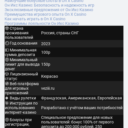
Наилучшие бонусные слоты в On X Casino
Он Икс Казино: Безопасность и надежность игр
Эксклюзивные предложения от Он Икс Казино
Преимущества игрового опыта On X Casino
Как начать играть в On X Casino
Программы лояльности Он Икс Казино
🤓 Страна
проживания
Россия, страны СНГ
пользователей
⏲ Год основания
2023
💵 Минимальная
100р
сумма депозита
🤑 Минимальный
лимит для вывода
150р
денег
🎲 Лицензионный
Кюрасао
статус
🧭 Веб-платформа
для игровых
veziii.ru
приложений
🍀 Виды рулетки
Французская, Американская, Европейская
🎯 Инструкция по
использованию
Разработано с учётом ваших потребностей
интернет-казино
Специальное предложение для новых
🤑 Бонусы при
пользователей: бонус 100% от первого
регистрации,
депозита до 200 000 рублей, 250