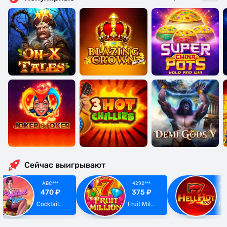
Сейчас выигрывают
ABC***
4292***
470
₽
375
₽
3
Cocktail Nights
Fruit Million