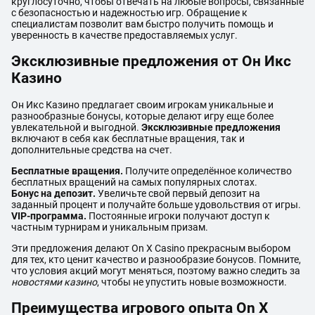
круглосуточно, чтобы отвечать на любые вопросы, связанные
с безопасностью и надежностью игр. Обращение к
специалистам позволит вам быстро получить помощь и
уверенность в качестве предоставляемых услуг.
Эксклюзивные предложения от Он Икс
Казино
Он Икс Казино предлагает своим игрокам уникальные и
разнообразные бонусы, которые делают игру еще более
увлекательной и выгодной.
Эксклюзивные предложения
включают в себя как бесплатные вращения, так и
дополнительные средства на счет.
Бесплатные вращения.
Получите определённое количество
бесплатных вращений на самых популярных слотах.
Бонус на депозит.
Увеличьте свой первый депозит на
заданный процент и получайте больше удовольствия от игры.
VIP-программа.
Постоянные игроки получают доступ к
частным турнирам и уникальным призам.
Эти предложения делают On X Casino прекрасным выбором
для тех, кто ценит качество и разнообразие бонусов. Помните,
что условия акций могут меняться, поэтому важно следить за
новостями казино
, чтобы не упустить новые возможности.
Преимущества игрового опыта On X